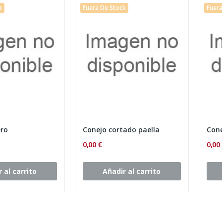
k
Fuera De Stock
Fuera
ero
Conejo cortado paella
Cone
0,00 €
0,00
 al carrito
Añadir al carrito