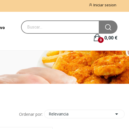
Iniciar sesion
vo
0,00 €
0

Relevancia
Ordenar por: